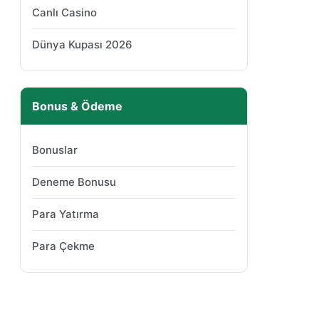
Canlı Casino
Dünya Kupası 2026
Bonus & Ödeme
Bonuslar
Deneme Bonusu
Para Yatırma
Para Çekme