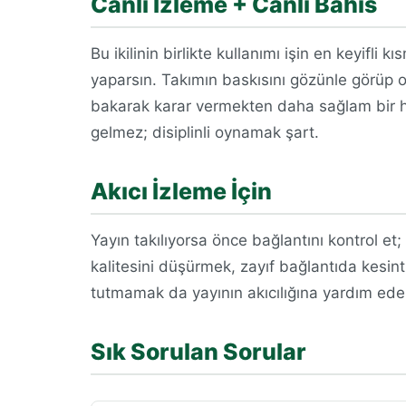
Canlı İzleme + Canlı Bahis
Bu ikilinin birlikte kullanımı işin en keyifli k
yaparsın. Takımın baskısını gözünle görüp o
bakarak karar vermekten daha sağlam bir hi
gelmez; disiplinli oynamak şart.
Akıcı İzleme İçin
Yayın takılıyorsa önce bağlantını kontrol e
kalitesini düşürmek, zayıf bağlantıda kesin
tutmamak da yayının akıcılığına yardım ede
Sık Sorulan Sorular