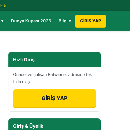
ıkla
 ▾
Dünya Kupası 2026
Bilgi ▾
GİRİŞ YAP
Hızlı Giriş
Güncel ve çalışan Betwinner adresine tek
tıkla ulaş.
GİRİŞ YAP
Giriş & Üyelik