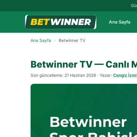
Gün
Ana Sayfa
Ana Sayfa
›
Betwinner TV
Betwinner TV — Canlı 
Son güncelleme: 21 Haziran 2026 · Yazar:
Cengiz İzmit