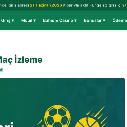
cel giriş adresi
21 Haziran 2026
itibarıyla aktif · Engelsiz giriş için
t
Giriş ▾
Mobil ▾
Bahis & Casino ▾
Bonuslar ▾
Ödeme
Maç İzleme
li