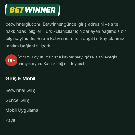
betwinnergir.com, Betwinner güncel giriş adresini ve site
hakkındaki bilgileri Türk kullanıcılar için derleyen bağımsız bir
bilgi sayfasıdır. Resmi Betwinner sitesi değildir. Sayfalarımız
tanıtım bağlantısı içerir.
Sorumlu oyun. Yalnızca kaybetmeyi göze alabileceğin
18+
parayla oyna. Kumar bağımlılık yapabilir.
Giriş & Mobil
Betwinner Giriş
Güncel Giriş
Mobil Uygulama
Kayıt