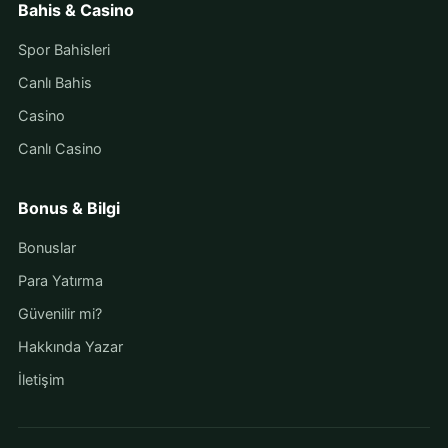
Bahis & Casino
Spor Bahisleri
Canlı Bahis
Casino
Canlı Casino
Bonus & Bilgi
Bonuslar
Para Yatırma
Güvenilir mi?
Hakkında
Yazar
İletişim