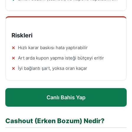
Riskleri
Hızlı karar baskısı hata yaptırabilir
Art arda kupon yapma isteği bütçeyi eritir
İyi bağlantı şart, yoksa oran kaçar
Canlı Bahis Yap
Cashout (Erken Bozum) Nedir?