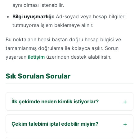
aynı olması istenebilir.
Bilgi uyuşmazlığı:
Ad-soyad veya hesap bilgileri
tutmuyorsa işlem beklemeye alınır.
Bu noktaların hepsi baştan doğru hesap bilgisi ve
tamamlanmış doğrulama ile kolayca aşılır. Sorun
yaşarsan
iletişim
üzerinden destek alabilirsin.
Sık Sorulan Sorular
İlk çekimde neden kimlik istiyorlar?
Çekim talebimi iptal edebilir miyim?