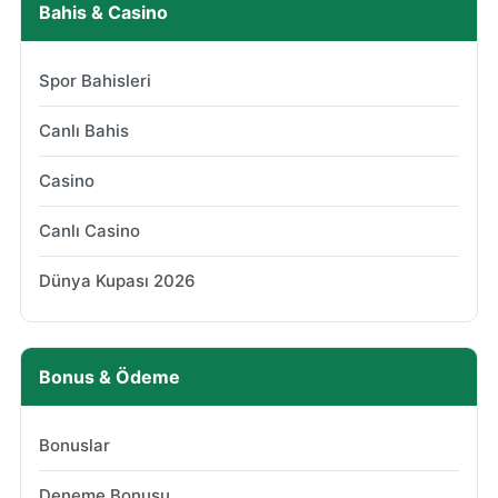
Bahis & Casino
Spor Bahisleri
Canlı Bahis
Casino
Canlı Casino
Dünya Kupası 2026
Bonus & Ödeme
Bonuslar
Deneme Bonusu