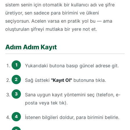
sistem senin için otomatik bir kullanıcı adı ve şifre
üretiyor, sen sadece para birimini ve ülkeni
seçiyorsun. Acelen varsa en pratik yol bu — ama
oluşturulan şifreyi mutlaka bir yere not et.
Adım Adım Kayıt
Yukarıdaki butona basıp güncel adrese git.
Sağ üstteki
"Kayıt Ol"
butonuna tıkla.
Sana uygun kayıt yöntemini seç (telefon, e-
posta veya tek tık).
İstenen bilgileri doldur, para birimini belirle.