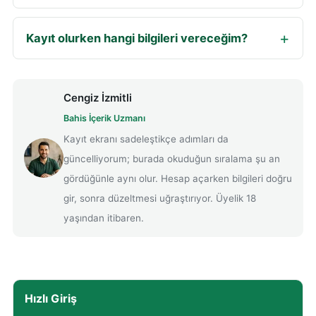
Kayıt olurken hangi bilgileri vereceğim?
Cengiz İzmitli
Bahis İçerik Uzmanı
Kayıt ekranı sadeleştikçe adımları da
güncelliyorum; burada okuduğun sıralama şu an
gördüğünle aynı olur. Hesap açarken bilgileri doğru
gir, sonra düzeltmesi uğraştırıyor. Üyelik 18
yaşından itibaren.
Hızlı Giriş