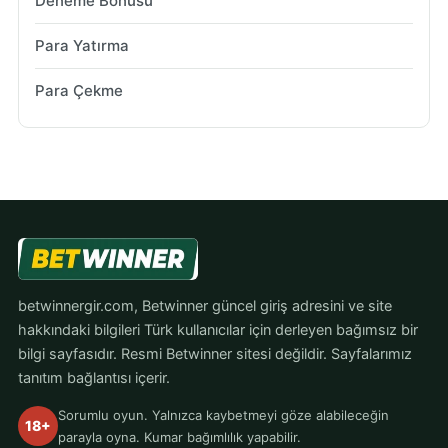
Deneme Bonusu
Para Yatırma
Para Çekme
betwinnergir.com, Betwinner güncel giriş adresini ve site
hakkındaki bilgileri Türk kullanıcılar için derleyen bağımsız bir
bilgi sayfasıdır. Resmi Betwinner sitesi değildir. Sayfalarımız
tanıtım bağlantısı içerir.
Sorumlu oyun. Yalnızca kaybetmeyi göze alabileceğin
18+
parayla oyna. Kumar bağımlılık yapabilir.