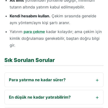
Alt limit
yöntemden yönteme değişir; minimum
tutarın altında yatırım kabul edilmeyebilir.
Kendi hesabını kullan.
Çekim sırasında genelde
aynı yöntem/aynı kişi şartı aranır.
Yatırım
para çekme
kadar kolaydır; ama çekim için
kimlik doğrulaması gerekebilir, baştan doğru bilgi
gir.
Sık Sorulan Sorular
Para yatırma ne kadar sürer?
En düşük ne kadar yatırabilirim?