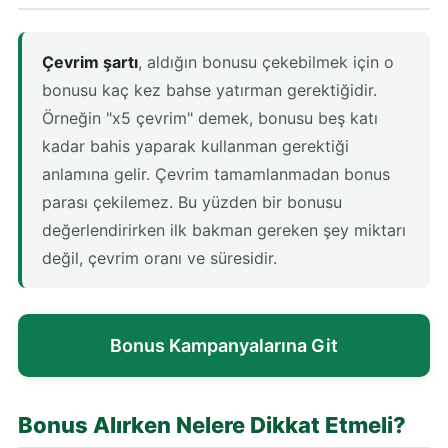
Çevrim şartı
, aldığın bonusu çekebilmek için o
bonusu kaç kez bahse yatırman gerektiğidir.
Örneğin "x5 çevrim" demek, bonusu beş katı
kadar bahis yaparak kullanman gerektiği
anlamına gelir. Çevrim tamamlanmadan bonus
parası çekilemez. Bu yüzden bir bonusu
değerlendirirken ilk bakman gereken şey miktarı
değil, çevrim oranı ve süresidir.
Bonus Kampanyalarına Git
Bonus Alırken Nelere Dikkat Etmeli?