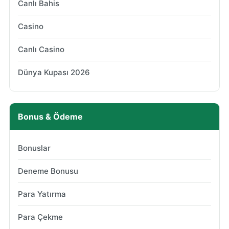
Canlı Bahis
Casino
Canlı Casino
Dünya Kupası 2026
Bonus & Ödeme
Bonuslar
Deneme Bonusu
Para Yatırma
Para Çekme