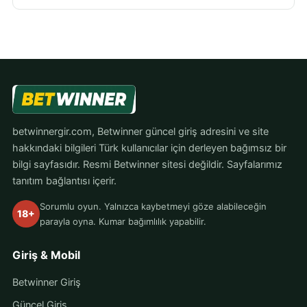
betwinnergir.com, Betwinner güncel giriş adresini ve site
hakkındaki bilgileri Türk kullanıcılar için derleyen bağımsız bir
bilgi sayfasıdır. Resmi Betwinner sitesi değildir. Sayfalarımız
tanıtım bağlantısı içerir.
Sorumlu oyun. Yalnızca kaybetmeyi göze alabileceğin
18+
parayla oyna. Kumar bağımlılık yapabilir.
Giriş & Mobil
Betwinner Giriş
Güncel Giriş