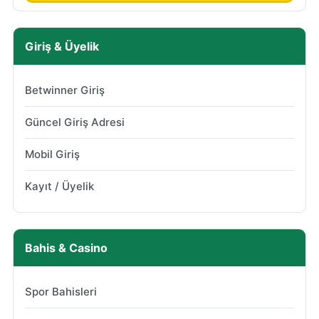
Giriş & Üyelik
Betwinner Giriş
Güncel Giriş Adresi
Mobil Giriş
Kayıt / Üyelik
Bahis & Casino
Spor Bahisleri