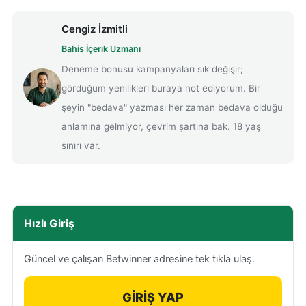
Cengiz İzmitli
Bahis İçerik Uzmanı
Deneme bonusu kampanyaları sık değişir;
gördüğüm yenilikleri buraya not ediyorum. Bir
şeyin "bedava" yazması her zaman bedava olduğu
anlamına gelmiyor, çevrim şartına bak. 18 yaş
sınırı var.
Hızlı Giriş
Güncel ve çalışan Betwinner adresine tek tıkla ulaş.
GİRİŞ YAP