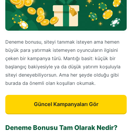
Deneme bonusu, siteyi tanımak isteyen ama hemen
büyük para yatırmak istemeyen oyuncuların ilgisini
çeken bir kampanya türü. Mantığı basit: küçük bir
başlangıç bakiyesiyle ya da düşük yatırım koşuluyla
siteyi deneyebiliyorsun. Ama her şeyde olduğu gibi
burada da önemli olan koşulları okumak.
Güncel Kampanyaları Gör
Deneme Bonusu Tam Olarak Nedir?