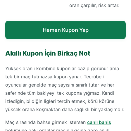
oran çarpılır, risk artar.
Hemen Kupon Yap
Akıllı Kupon İçin Birkaç Not
Yüksek oranlı kombine kuponlar cazip görünür ama
tek bir maç tutmazsa kupon yanar. Tecrübeli
oyuncular genelde maç sayısını sınırlı tutar ve her
seferinde tüm bakiyeyi tek kupona yığmaz. Kendi
izlediğin, bildiğin ligleri tercih etmek, körü körüne
yüksek orana koşmaktan daha sağlıklı bir yaklaşımdır.
Maç sırasında bahse girmek istersen
canlı bahis
bölümüne bak; oranlar maçın akışına göre anlık