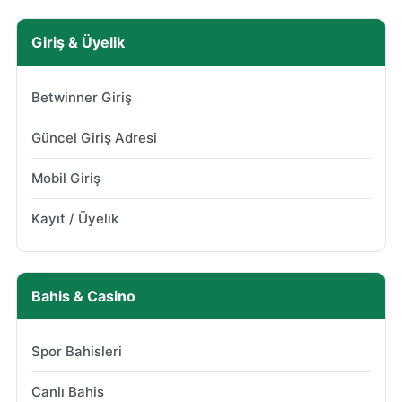
Giriş & Üyelik
Betwinner Giriş
Güncel Giriş Adresi
Mobil Giriş
Kayıt / Üyelik
Bahis & Casino
Spor Bahisleri
Canlı Bahis