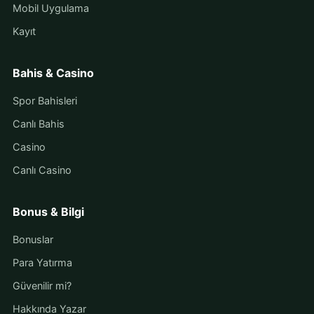
Mobil Uygulama
Kayıt
Bahis & Casino
Spor Bahisleri
Canlı Bahis
Casino
Canlı Casino
Bonus & Bilgi
Bonuslar
Para Yatırma
Güvenilir mi?
Hakkında
Yazar