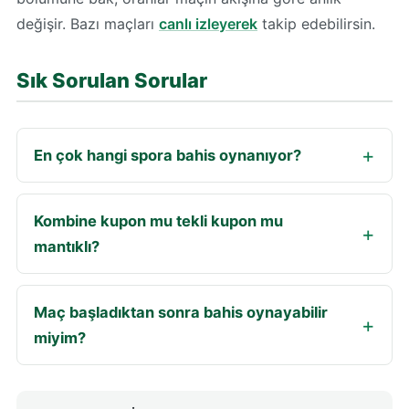
değişir. Bazı maçları
canlı izleyerek
takip edebilirsin.
Sık Sorulan Sorular
En çok hangi spora bahis oynanıyor?
Kombine kupon mu tekli kupon mu
mantıklı?
Maç başladıktan sonra bahis oynayabilir
miyim?