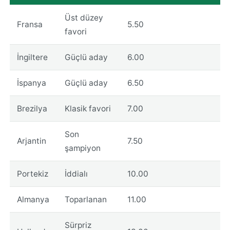
Üst düzey
Fransa
5.50
favori
İngiltere
Güçlü aday
6.00
İspanya
Güçlü aday
6.50
Brezilya
Klasik favori
7.00
Son
Arjantin
7.50
şampiyon
Portekiz
İddialı
10.00
Almanya
Toparlanan
11.00
Sürpriz