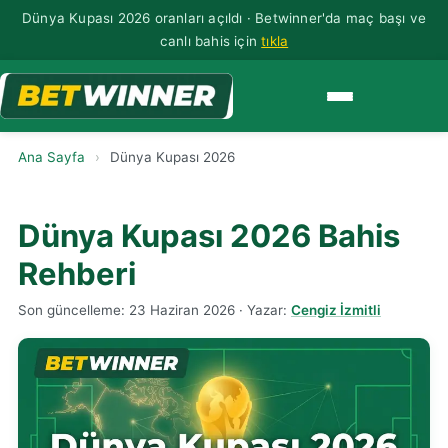
Dünya Kupası 2026 oranları açıldı · Betwinner'da maç başı ve
canlı bahis için
tıkla
Ana Sayfa
›
Dünya Kupası 2026
Dünya Kupası 2026 Bahis
Rehberi
Son güncelleme: 23 Haziran 2026 · Yazar:
Cengiz İzmitli