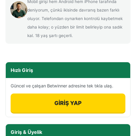
Mobil girişi hem Android hem iPhone tarafında
deniyorum, çünkü ikisinde davranış bazen farklı
oluyor. Telefondan oynarken kontrolü kaybetmek
daha kolay; o yüzden bir limit belirleyip ona sadık
kal. 18 yaş şartı geçerli.
Hızlı Giriş
Güncel ve çalışan Betwinner adresine tek tıkla ulaş.
GİRİŞ YAP
Giriş & Üyelik