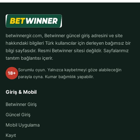
betwinnergir.com, Betwinner güncel giriş adresini ve site
hakkındaki bilgileri Türk kullanıcılar için derleyen bağımsız bir
bilgi sayfasıdır. Resmi Betwinner sitesi değildir. Sayfalarımız
tanıtım bağlantısı içerir.
Sorumlu oyun. Yalnızca kaybetmeyi göze alabileceğin
18+
parayla oyna. Kumar bağımlılık yapabilir.
Giriş & Mobil
Betwinner Giriş
Güncel Giriş
Mobil Uygulama
Kayıt