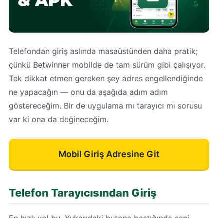
Telefondan giriş aslında masaüstünden daha pratik;
çünkü Betwinner mobilde de tam sürüm gibi çalışıyor.
Tek dikkat etmen gereken şey adres engellendiğinde
ne yapacağın — onu da aşağıda adım adım
göstereceğim. Bir de uygulama mı tarayıcı mı sorusu
var ki ona da değineceğim.
Mobil Giriş Adresine Git
Telefon Tarayıcısından Giriş